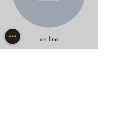
on line
Agendar
Não encontramos o que
você está buscando
Parece que ainda não há serviços
disponíveis para agendamento.
Contate-nos para mais