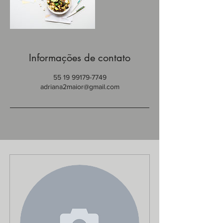
Informações de contato
55 19 99179-7749
adriana2maior@gmail.com