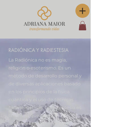
RADIÓNICA Y RADIESTESIA
La Radiónica no es magia,
religión o esoterismo. Es un
método de desarrollo personal y
de diversas aplicaciones basado
en los principios de la física
cuántica y el uso de técnicas
bioenergéticas. La radiestesia es
la ciencia que capta el
sentimiento, la Radiónica